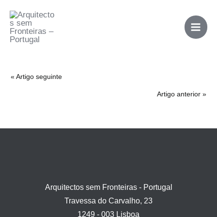
Skip
Mai
to
Men
content
« Artigo seguinte
Artigo anterior »
Arquitectos sem Fronteiras - Portugal
Travessa do Carvalho, 23
1249 - 003 Lisboa