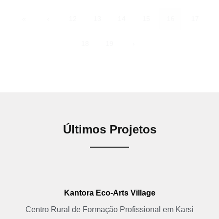
«
‹
12
13
14
15
16
17
18
19
›
Últimos Projetos
Kantora Eco-Arts Village
Centro Rural de Formação Profissional em Karsi