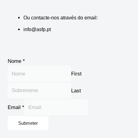
Ou contacte-nos através do email:
info@asfp.pt
N
Nome
*
o
First
m
e
Last
E
m
Email
*
a
i
Submeter
l