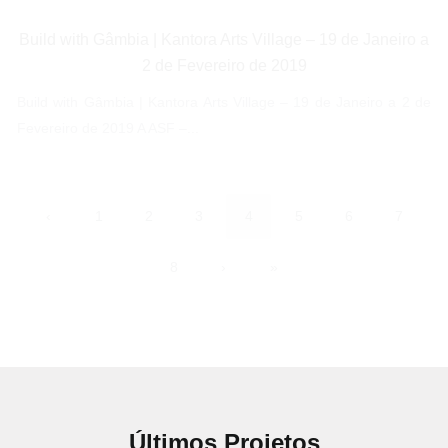
Build with Gâmbia | Kantora Arts Village – 19 de Janeiro a
2 de Fevereiro de 2019
Build with Gâmbia | Kantora Arts Village – 19 de Janeiro a 2 de
Fevereiro de 2019 A ASF –...
‹
1
2
3
4
5
6
7
8
›
»
Últimos Projetos