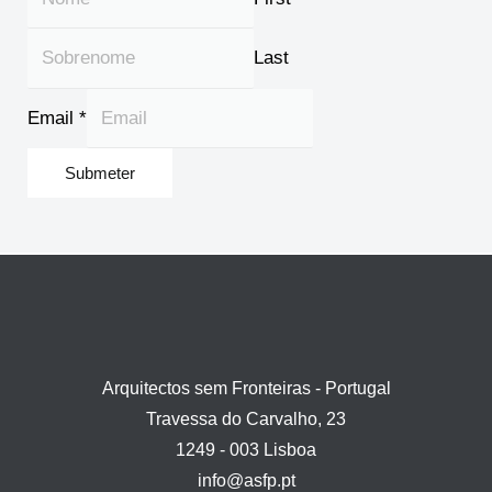
Last
E
Email
*
m
a
Submeter
i
l
N
o
m
e
Arquitectos sem Fronteiras - Portugal
Travessa do Carvalho, 23
1249 - 003 Lisboa
info@asfp.pt