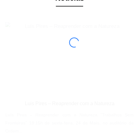
Luis Pires – Reaprender com a Natureza
Luís Pires – Reaprender com a Natureza “Trabalhos Sem
Fronteiras” 18:15h de sexta-feira, 24 de Maio, no auditório da
Ordem...